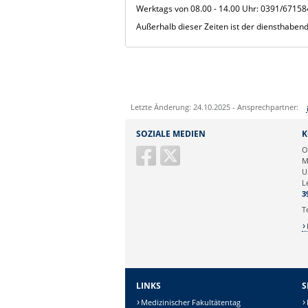
Werktags von 08.00 - 14.00 Uhr: 0391/6715
Außerhalb dieser Zeiten ist der diensthaben
Letzte Änderung: 24.10.2025 - Ansprechpartner:
Sie können eine Nachricht versenden an:
SOZIALE MEDIEN
K
Ihre E-Mailadresse:
O
M
U
Ihr Anliegen:
L
3
T
LINKS
S
Medizinischer Fakultätentag