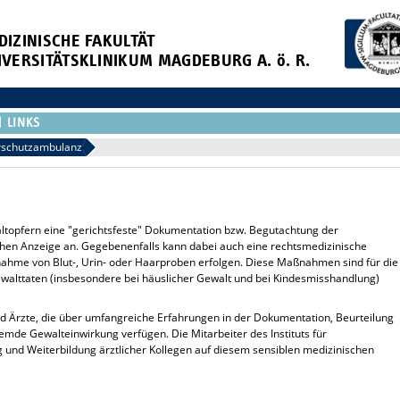
DIZINISCHE FAKULTÄT
IVERSITÄTSKLINIKUM MAGDEBURG A. ö. R.
LINKS
rschutzambulanz
topfern eine "gerichtsfeste" Dokumentation bzw. Begutachtung der
chen Anzeige an. Gegebenenfalls kann dabei auch eine rechtsmedizinische
ahme von Blut-, Urin- oder Haarproben erfolgen. Diese Maßnahmen sind für die
ewalttaten (insbesondere bei häuslicher Gewalt und bei Kindesmisshandlung)
d Ärzte, die über umfangreiche Erfahrungen in der Dokumentation, Beurteilung
emde Gewalteinwirkung verfügen. Die Mitarbeiter des Instituts für
 und Weiterbildung ärztlicher Kollegen auf diesem sensiblen medizinischen