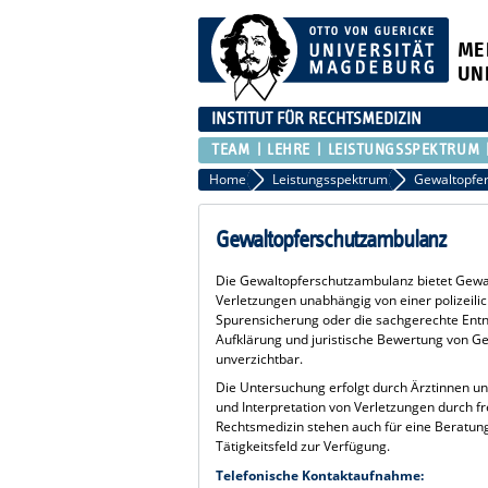
ME
UN
INSTITUT FÜR RECHTSMEDIZIN
TEAM
LEHRE
LEISTUNGSSPEKTRUM
Home
Leistungsspektrum
Gewaltopfe
Gewaltopferschutzambulanz
Die Gewaltopferschutzambulanz bietet Gewal
Verletzungen unabhängig von einer polizeili
Spurensicherung oder die sachgerechte Entn
Aufklärung und juristische Bewertung von G
unverzichtbar.
Die Untersuchung erfolgt durch Ärztinnen un
und Interpretation von Verletzungen durch fr
Rechtsmedizin stehen auch für eine Beratung
Tätigkeitsfeld zur Verfügung.
Telefonische Kontaktaufnahme: