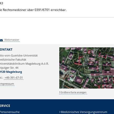
843
de Rechtsmediziner über 0391/6701 erreichbar.
Webmaster
Webmaster
ONTAKT
tto-von-Guericke-Universität
edizinische Fakultät
niversitätsklinikum Magdeburg A.ö.R.
eipziger Str. 44
9120 Magdeburg
el.:
+49-391-67-01
Impressum
Größere Karte anzeigen
ERVICE
Personensuche
Medizinisches Versorgungszentrum