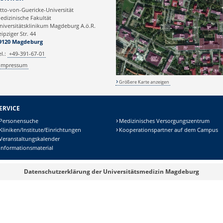
tto-von-Guericke-Universität
edizinische Fakultät
niversitätsklinikum Magdeburg A.ö.R.
eipziger Str. 44
9120 Magdeburg
el.:
+49-391-67-01
Impressum
Größere Karte anzeigen
ERVICE
Personensuche
Medizinisches Versorgungszentrum
Kliniken/Institute/Einrichtungen
Kooperationspartner auf dem Campus
Veranstaltungskalender
Informationsmaterial
Datenschutzerklärung der Universitätsmedizin Magdeburg