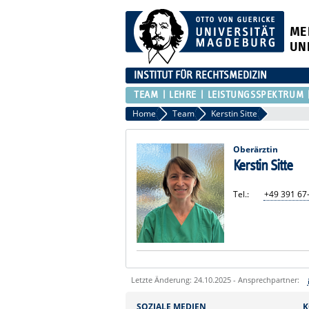
ME
UN
INSTITUT FÜR RECHTSMEDIZIN
TEAM
LEHRE
LEISTUNGSSPEKTRUM
Home
Team
Kerstin Sitte
Oberärztin
Kerstin Sitte
Tel.:
+49 391 67
Letzte Änderung: 24.10.2025 - Ansprechpartner:
Sie können eine Nachricht versenden an:
SOZIALE MEDIEN
K